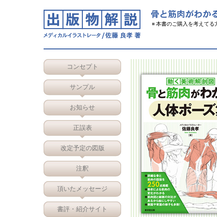
本書のご購入を考えてる
コンセプト
サンプル
お知らせ
正誤表
改定予定の図版
注釈
頂いたメッセージ
書評・紹介サイト