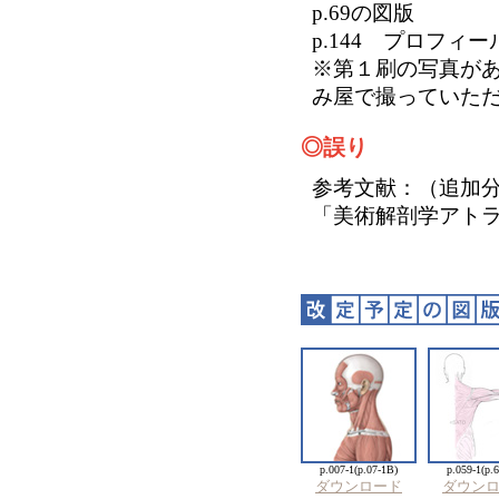
p.69の図版
p.144 プロフィ
※第１刷の写真が
み屋で撮っていた
◎誤り
参考文献：（追加
「美術解剖学アト
p.007-1(p.07-1B)
p.059-1(p.
ダウンロード
ダウン