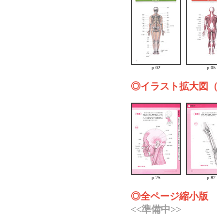
p.02
p.05
◎イラスト拡大図
p.25
p.82
◎全ページ縮小版
<<準備中>>