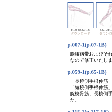
p.121-1(p.123-1B)
p.121-2(p.1
ダウンロード
ダウン
p.007-1(p.07-
腸腰靱帯およびそ
なので修正いたし
p.059-1(p.65-
「長橈側手根伸筋
「短橈側手根伸筋
腕橈骨筋、長橈側
た。
p.115-1(p.117