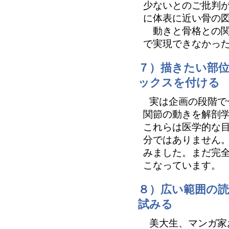
少ないとのご批判
に体表に近い骨の
動きと骨格との関
で実現できなかっ
７）描きたい部
ックスを付ける
実は企画の段階で
関節の動きを解剖
これらは医学的な
分ではありません
みました。まだ完
こなっています。
８）広い範囲の
試みる
美大生、マンガ家