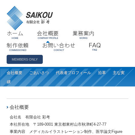
ホーム
会社概要
業務案内
制作依頼
お問い合わせ
FAQ
MEMBERS ONLY
会社概要
ごあいさつ
代表者プロフィール
沿革
主な実
績
会社概要
会社名 有限会社 彩考
本社所在地 〒189-0001 東京都東村山市秋津町4-27-77
事業内容 メディカルイラストレーション制作、医学論文Figure