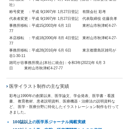
社）
称号変更 ：平成 9(1997)年 1月27日登記 有限会社 彩考
代表者変更：平成 9(1997)年 1月27日登記 代表取締役 佐藤良孝
事務所移転：平成15(2003)年 6月 1日 東村山市秋津町4-27-
77
本店移転 ：平成18(2006)年 8月 4日登記 東村山市秋津町4-27-
77
事務所移転：平成28(2016)年 6月 6日 東京都豊島区雑司が
谷1-30-11
雑司が谷事務所廃止(本社に統合)：令和3年(2021)年 6月 3
日 東村山市秋津町4-27-77
医学イラスト制作の主な実績
彩考は1990年の創業以来、医学論文、学会発表、医学書・看護
書、 教育教材、患者説明資料、医療機器・治療法の説明資料な
ど、 医学・医療分野に特化したイラストレーション制作を行って
きました。
100誌以上
の医学系ジャーナル掲載実績