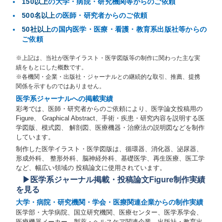
150以上
の大学・病院・研究機関等からのご依頼
500名以上
の医師・研究者からのご依頼
50社以上
の国内医学・医療・看護・教育系出版社等からの
ご依頼
※上記は、当社が医学イラスト・医学図版等の制作に関わった主な実
績をもとにした概数です。
※各機関・企業・出版社・ジャーナルとの継続的な取引、推薦、提携
関係を示すものではありません。
医学系ジャーナルへの掲載実績
彩考では、医師・研究者からのご依頼により、医学論文投稿用の
Figure、 Graphical Abstract、手術・疾患・研究内容を説明する医
学図版、模式図、 解剖図、医療機器・治療法の説明図などを制作
しています。
制作した医学イラスト・医学図版は、循環器、消化器、泌尿器、
形成外科、 整形外科、脳神経外科、基礎医学、再生医療、医工学
など、幅広い領域の 投稿論文に使用されています。
▶医学系ジャーナル掲載・投稿論文Figure制作実績
を見る
大学・病院・研究機関・学会・医療関連企業からの制作実績
医学部・大学病院、国立研究機関、医療センター、医学系学会、
医療機器メーカー、製薬・ヘルスケア関連企業、出版社・教育出