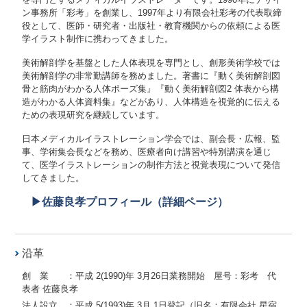
ン事務所「彩考」を創業し、1997年より有限会社彩考の代表取締
役として、医師・研究者・出版社・教育機関からの依頼による医
学イラスト制作に携わってきました。
美術解剖学を基盤とした人体表現を専門とし、創形美術学校では
美術解剖学の非常勤講師を務めました。著書に『動く美術解剖図
骨と筋肉がわかる人体ポーズ集』『動く美術解剖図2 体表から構
造がわかる人体資料集』などがあり、人体構造を視覚的に伝える
ための表現研究を継続しています。
日本メディカルイラストレーション学会では、副会長・広報、監
事、学術集会長などを務め、医療者向け講習や特別講演を通じ
て、医学イラストレーションの制作方法と視覚表現について発信
してきました。
▶佐藤良孝プロフィール（詳細ページ）
沿革
創 業 ：平成 2(1990)年 3月26日業務開始 屋号：彩考 代
表者 佐藤良孝
法人設立 ：平成 5(1993)年 3月 1日登記（旧名：有限会社 星宿