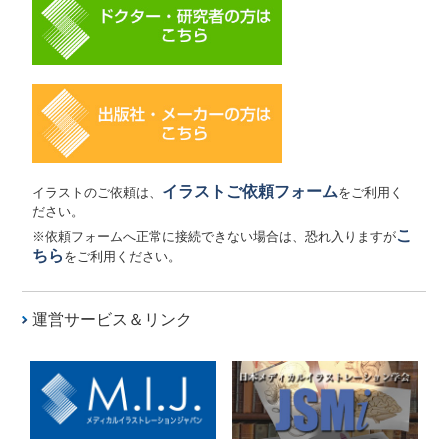
くお願いいたします。
臨時休業のお知らせ
2024/09/23（月）
お知らせ
9月24日火曜日は臨時休業となります。ご不便をお掛け
致しますがよろしくお願いいたします。
Visible入荷のお知らせ
イラストご依頼フォーム
2024/06/28（金）
イラストのご依頼は、
をご利用く
重要なお知らせ
ださい。
6月に入り、VisibleのTシャツ及びスパッツの在庫が無
くなっていましたが、本日工場より入荷いたしまし
こ
※依頼フォームへ正常に接続できない場合は、恐れ入りますが
た。
ちら
をご利用ください。
商品Visibleの在庫について
2024/06/03（月）
重要なお知らせ
運営サービス＆リンク
弊社販売サイト「SAIKOU ONLINE STORE」で販売し
ているVisible(浅層筋+深層筋シャツ＆スパッツセット)
は6月3日時点で上下セット在庫が無くなり、スパッツ
３着のみとなりました。新たな製造入荷は6月末を予定
して...
臨時休業のお知らせ
2024/02/27（火）
お知らせ
2024年3月1日は臨時休業いたします。