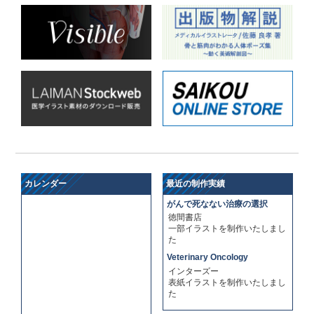
3月の制作スケジュール
2024/02/26（月）
重要なお知らせ
3月の制作スケジュールが大変混み合っています。新規
のご依頼は4月1日以降の制作開始になります。ご理解
頂きますようよろしくお願いいたします。
年末年始休業のお知らせ
2023/12/09（土）
重要なお知らせ
12月29日から1月8日までの期間休業いたします。
カレンダー
最近の制作実績
がんで死なない治療の選択
臨時休業（社内研修）のお
2023/10/25（水）
徳間書店
重要なお知らせ
知らせ
一部イラストを制作いたしまし
た
11月7日から8日は社内研修を予定しています。その間
は臨時休業とさせて頂きます。ご迷惑をお掛けし致し
Veterinary Oncology
ますが、ご理解のほどよろしくお願いいたします。
インターズー
表紙イラストを制作いたしまし
た
9月中の制作スケジュール
2023/09/13（水）
お知らせ