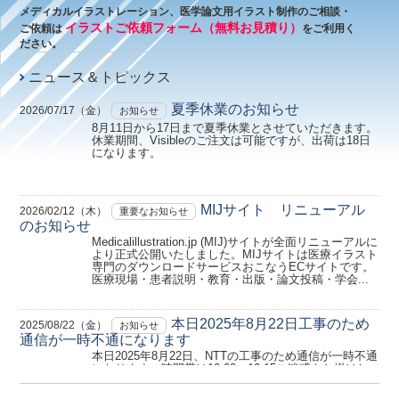
メディカルイラストレーション、医学論文用イラスト制作のご相談・
イラストご依頼フォーム（無料お見積り）
ご依頼は
をご利用く
ださい。
ニュース＆トピックス
夏季休業のお知らせ
2026/07/17（金）
お知らせ
8月11日から17日まで夏季休業とさせていただきます。
休業期間、Visibleのご注文は可能ですが、出荷は18日
になります。
MIJサイト リニューアル
2026/02/12（木）
重要なお知らせ
のお知らせ
Medicalillustration.jp (MIJ)サイトが全面リニューアルに
より正式公開いたしました。MIJサイトは医療イラスト
専門のダウンロードサービスおこなうECサイトです。
医療現場・患者説明・教育・出版・論文投稿・学会...
本日2025年8月22日工事のため
2025/08/22（金）
お知らせ
通信が一時不通になります
本日2025年8月22日、NTTの工事のため通信が一時不通
になります。時間帯は10:00～10:15ご迷惑をお掛けし
ますが、よろしくお願いいたします。