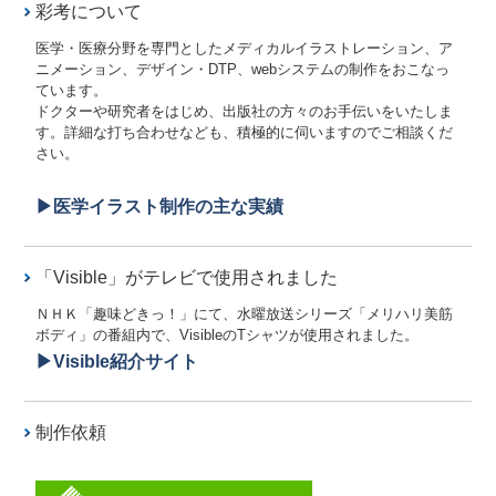
彩考について
夏季休業のお知らせ
医学・医療分野を専門としたメディカルイラストレーション、ア
2025/08/13（水）
重要なお知らせ
ニメーション、デザイン・DTP、webシステムの制作をおこなっ
2025年8月25日から29日まで夏季休業いたします。ご
不便をお掛け致しますが、よろしくお願いいたしま
ています。
す。
ドクターや研究者をはじめ、出版社の方々のお手伝いをいたしま
す。詳細な打ち合わせなども、積極的に伺いますのでご相談くだ
さい。
通信回線工事のお知らせ
2025/07/17（木）
重要なお知らせ
（22日午前）
▶医学イラスト制作の主な実績
2025年7月22日午前中、近隣での通信回線の工事があ
り、数分から数十分間回線が使用出来なくなります。
ホームページの閲覧、メール、フォームでのお問い合
わせに影響が出ます。ご不便をお掛け致しますが、ご
理解の...
「Visible」がテレビで使用されました
ＮＨＫ「趣味どきっ！」にて、水曜放送シリーズ「メリハリ美筋
骨と筋肉がわかる 人体ポーズ
2025/05/03（土）
お知らせ
集 増刷6刷り
ボディ」の番組内で、VisibleのTシャツが使用されました。
弊社代表の佐藤良孝著、「動く美術解剖図 骨と筋肉
▶Visible紹介サイト
がわかる 人体ポーズ集」廣済堂出版2011年初版が増
刷（1000部）になりました。2025年5月5日第１版６刷
です。すでに初版発行から14年になりますが、刷を重
ねて...
制作依頼
臨時休業のお知らせ
2025/04/26（土）
重要なお知らせ
2025年5月12日から16日および29日から30日の期間臨
時休業いたします。ご不便をお掛け致しますがよろし